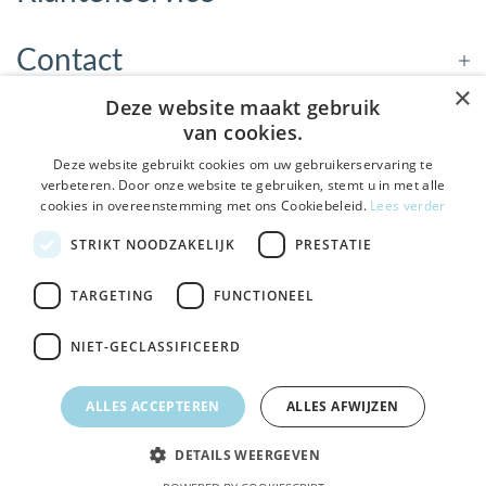
Contact
×
Deze website maakt gebruik
Openingstijden
van cookies.
Deze website gebruikt cookies om uw gebruikerservaring te
verbeteren. Door onze website te gebruiken, stemt u in met alle
Nieuwsbrief
cookies in overeenstemming met ons Cookiebeleid.
Lees verder
De Welzijnwinkel in je
STRIKT NOODZAKELIJK
PRESTATIE
Verstuur
inbox
Geen spam, geen verkooppraatjes — gewoon fijne
TARGETING
FUNCTIONEEL
updates over hulpmiddelen die echt iets toevoegen.
NIET-GECLASSIFICEERD
Bezoek de winkel in Sneek
, Bolswarderbaan 3C
Veilig
bestellen en betalen
Ja leuk! Schrijf me in
ALLES ACCEPTEREN
ALLES AFWIJZEN
Gratis verzending
vanaf € 75
NEE, DANK JE
DETAILS WEERGEVEN
© 2026 - DeWelzijnWinkel.nl