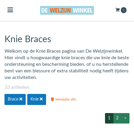
Toggle navigation
-
ubmenu (Bewegen)
Knie Braces
bmenu (Badkamer, Douche & Toilet)
bmenu (Elke Dag)
Welkom op de Knie Braces pagina van De Welzijnwinkel.
Hier vindt u hoogwaardige knie braces die uw knie de beste
bmenu (Welzijn & Gemak)
ondersteuning en bescherming bieden, of u nu herstellende
bent van een blessure of extra stabiliteit nodig heeft tijdens
uw activiteiten.
33 artikelen
Brace
Knie
Verwijder alle
1
2
>