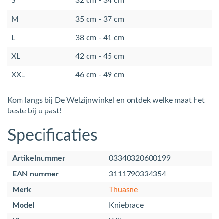
S
32 cm - 34 cm
M
35 cm - 37 cm
L
38 cm - 41 cm
XL
42 cm - 45 cm
XXL
46 cm - 49 cm
Kom langs bij De Welzijnwinkel en ontdek welke maat het
beste bij u past!
Specificaties
Artikelnummer
03340320600199
EAN nummer
3111790334354
Merk
Thuasne
Model
Kniebrace