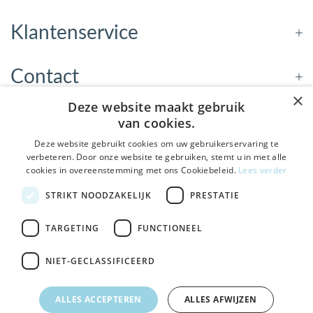
Klantenservice
Contact
×
Deze website maakt gebruik
Openingstijden
van cookies.
Deze website gebruikt cookies om uw gebruikerservaring te
verbeteren. Door onze website te gebruiken, stemt u in met alle
Nieuwsbrief
cookies in overeenstemming met ons Cookiebeleid.
Lees verder
De Welzijnwinkel in je
STRIKT NOODZAKELIJK
PRESTATIE
Verstuur
inbox
Geen spam, geen verkooppraatjes — gewoon fijne
TARGETING
FUNCTIONEEL
updates over hulpmiddelen die echt iets toevoegen.
NIET-GECLASSIFICEERD
Bezoek de winkel in Sneek
, Bolswarderbaan 3C
Veilig
bestellen en betalen
Ja leuk! Schrijf me in
ALLES ACCEPTEREN
ALLES AFWIJZEN
Gratis verzending
vanaf € 75