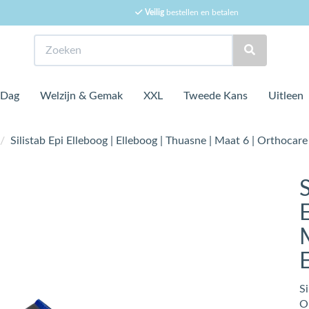
Veilig
bestellen en betalen
Zoeken
 Dag
Welzijn & Gemak
XXL
Tweede Kans
Uitleen
/
Silistab Epi Elleboog | Elleboog | Thuasne | Maat 6 | Orthocare |
S
E
Si
Or