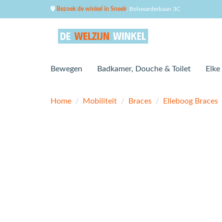
Bezoek de winkel in Sneek
, Bolswarderbaan 3C
Bewegen
Badkamer, Douche & Toilet
Elke
Home
/
Mobiliteit
/
Braces
/
Elleboog Braces