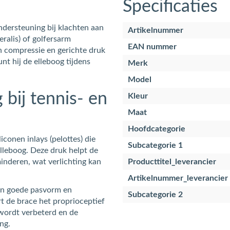
Specificaties
ndersteuning bij klachten aan
Artikelnummer
eralis) of golfersarm
EAN nummer
an compressie en gerichte druk
nt hij de elleboog tijdens
Merk
Model
bij tennis- en
Kleur
Maat
Hoofdcategorie
conen inlays (pelottes) die
Subcategorie 1
lleboog. Deze druk helpt de
inderen, wat verlichting kan
Producttitel_leverancier
Artikelnummer_leverancier
en goede pasvorm en
Subcategorie 2
t de brace het proprioceptief
 wordt verbeterd en de
ng.