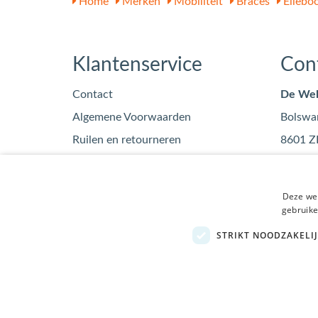
Home
Merken
Mobiliteit
Braces
Ellebo
Klantenservice
Con
Contact
De Wel
Algemene Voorwaarden
Bolswa
Ruilen en retourneren
8601 Z
Privacy
info
Blog
0515
Deze web
KvK: 7
gebruike
STRIKT NOODZAKELI
Bezoek de winkel in Sneek
, Bolswarderbaan 3C
© 2026 - DeWelzijnWinkel.nl