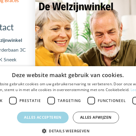
og Braces
tact
Openingstijden
zijnwinkel
Maandag
09:00 - 17
rderbaan 3C
Dinsdag
09:00 - 17
K Sneek
Woensdag
09:00 - 17
@dewelzijnwinkel.nl
Donderdag
09:00 - 17
Deze website maakt gebruik van cookies.
 - 240 240
Vrijdag
09:00 - 17
site gebruikt cookies om uw gebruikerservaring te verbeteren. Door onze w
0553122
n, stemt u in met alle cookies in overeenstemming met ons Cookiebeleid.
Le
JK
PRESTATIE
TARGETING
FUNCTIONEEL
ALLES ACCEPTEREN
ALLES AFWIJZEN
Veilig
bestellen en betalen
DETAILS WEERGEVEN