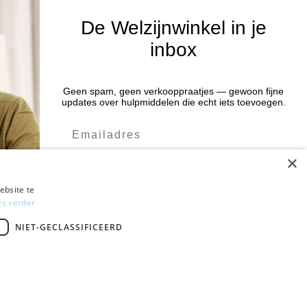
De Welzijnwinkel in je
inbox
Nieuwsbrief
Blijf op de hoogte van acties en het
Geen spam, geen verkooppraatjes — gewoon fijne
:00 uur
updates over hulpmiddelen die echt iets toevoegen.
laatste nieuws door je aan te melden
:00 uur
voor de nieuwsbrief.
:00 uur
×
:00 uur
Verstuur
:00 uur
ebsite te
es verder
Ja leuk! Schrijf me in
NIET-GECLASSIFICEERD
NEE, DANK JE
Gratis verzending
vanaf € 75