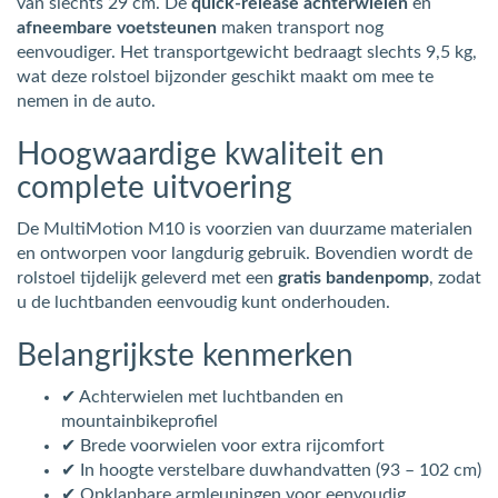
van slechts 29 cm. De
quick-release achterwielen
en
afneembare voetsteunen
maken transport nog
eenvoudiger. Het transportgewicht bedraagt slechts 9,5 kg,
wat deze rolstoel bijzonder geschikt maakt om mee te
nemen in de auto.
Hoogwaardige kwaliteit en
complete uitvoering
De MultiMotion M10 is voorzien van duurzame materialen
en ontworpen voor langdurig gebruik. Bovendien wordt de
rolstoel tijdelijk geleverd met een
gratis bandenpomp
, zodat
u de luchtbanden eenvoudig kunt onderhouden.
Belangrijkste kenmerken
✔ Achterwielen met luchtbanden en
mountainbikeprofiel
✔ Brede voorwielen voor extra rijcomfort
✔ In hoogte verstelbare duwhandvatten (93 – 102 cm)
✔ Opklapbare armleuningen voor eenvoudig