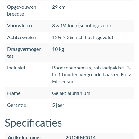
Opgevouwen
29 cm
breedte
Voorwielen
8 × 1¼ inch (schuimgevuld)
Achterwielen
12½ × 2¼ inch (luchtgevuld)
Draagvermogen
10 kg
tas
Inclusief
Boodschappentas, rolstoelpakket, 3-
in-1 houder, vergrendelhaak en Rollz
Fit sensor
Frame
Gelakt aluminium
Garantie
5 jaar
Specificaties
Artikelnummer
2010RM0014