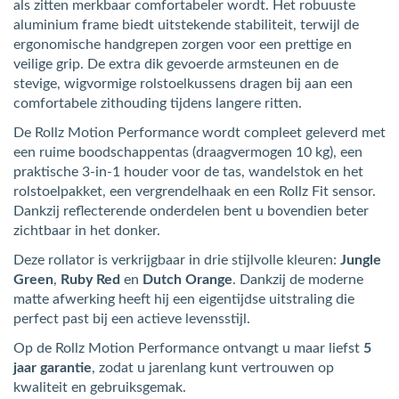
als zitten merkbaar comfortabeler wordt. Het robuuste
aluminium frame biedt uitstekende stabiliteit, terwijl de
ergonomische handgrepen zorgen voor een prettige en
veilige grip. De extra dik gevoerde armsteunen en de
stevige, wigvormige rolstoelkussens dragen bij aan een
comfortabele zithouding tijdens langere ritten.
De Rollz Motion Performance wordt compleet geleverd met
een ruime boodschappentas (draagvermogen 10 kg), een
praktische 3-in-1 houder voor de tas, wandelstok en het
rolstoelpakket, een vergrendelhaak en een Rollz Fit sensor.
Dankzij reflecterende onderdelen bent u bovendien beter
zichtbaar in het donker.
Deze rollator is verkrijgbaar in drie stijlvolle kleuren:
Jungle
Green
,
Ruby Red
en
Dutch Orange
. Dankzij de moderne
matte afwerking heeft hij een eigentijdse uitstraling die
perfect past bij een actieve levensstijl.
Op de Rollz Motion Performance ontvangt u maar liefst
5
jaar garantie
, zodat u jarenlang kunt vertrouwen op
kwaliteit en gebruiksgemak.