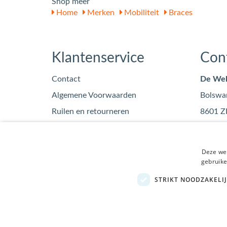
Shop meer
Home
Merken
Mobiliteit
Braces
Klantenservice
Con
Contact
De Wel
Algemene Voorwaarden
Bolswa
Ruilen en retourneren
8601 Z
Privacy
info
Blog
0515
Deze web
KvK: 7
gebruike
STRIKT NOODZAKELI
Bezoek de winkel in Sneek
, Bolswarderbaan 3C