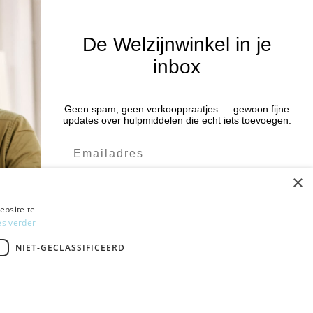
De Welzijnwinkel in je
inbox
Nieuwsbrief
Blijf op de hoogte van acties en het
Geen spam, geen verkooppraatjes — gewoon fijne
:00 uur
updates over hulpmiddelen die echt iets toevoegen.
laatste nieuws door je aan te melden
:00 uur
voor de nieuwsbrief.
:00 uur
×
:00 uur
Verstuur
:00 uur
ebsite te
es verder
Ja leuk! Schrijf me in
NIET-GECLASSIFICEERD
NEE, DANK JE
Gratis verzending
vanaf € 75