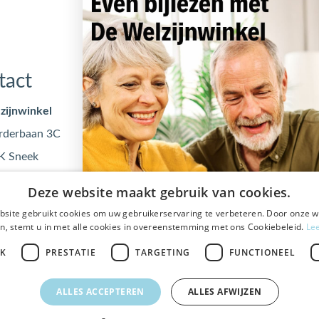
tact
Openingstijden
zijnwinkel
Maandag
09:00 - 17
rderbaan 3C
Dinsdag
09:00 - 17
K Sneek
Woensdag
09:00 - 17
@dewelzijnwinkel.nl
Donderdag
09:00 - 17
Deze website maakt gebruik van cookies.
 - 240 240
Vrijdag
09:00 - 17
site gebruikt cookies om uw gebruikerservaring te verbeteren. Door onze w
0553122
n, stemt u in met alle cookies in overeenstemming met ons Cookiebeleid.
Le
JK
PRESTATIE
TARGETING
FUNCTIONEEL
ALLES ACCEPTEREN
ALLES AFWIJZEN
Veilig
bestellen en betalen