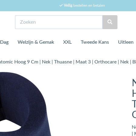
Veilig
bestellen en betalen
Zoeken
 Dag
Welzijn & Gemak
XXL
Tweede Kans
Uitleen
omic Hoog 9 Cm | Nek | Thuasne | Maat 3 | Orthocare | Nek | B
N
| 