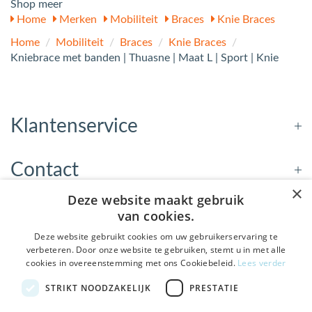
Shop meer
Home
Merken
Mobiliteit
Braces
Knie Braces
Home
/
Mobiliteit
/
Braces
/
Knie Braces
/
Kniebrace met banden | Thuasne | Maat L | Sport | Knie
Klantenservice
Contact
×
Deze website maakt gebruik
Openingstijden
van cookies.
Deze website gebruikt cookies om uw gebruikerservaring te
verbeteren. Door onze website te gebruiken, stemt u in met alle
Nieuwsbrief
cookies in overeenstemming met ons Cookiebeleid.
Lees verder
De Welzijnwinkel in je
STRIKT NOODZAKELIJK
PRESTATIE
Verstuur
inbox