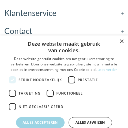
Klantenservice
Contact
×
Deze website maakt gebruik
Openingstijden
van cookies.
Deze website gebruikt cookies om uw gebruikerservaring te
verbeteren. Door onze website te gebruiken, stemt u in met alle
Nieuwsbrief
cookies in overeenstemming met ons Cookiebeleid.
Lees verder
De Welzijnwinkel in je
STRIKT NOODZAKELIJK
PRESTATIE
Verstuur
inbox
Geen spam, geen verkooppraatjes — gewoon fijne
TARGETING
FUNCTIONEEL
updates over hulpmiddelen die echt iets toevoegen.
NIET-GECLASSIFICEERD
Bezoek de winkel in Sneek
, Bolswarderbaan 3C
Veilig
bestellen en betalen
Ja leuk! Schrijf me in
ALLES ACCEPTEREN
ALLES AFWIJZEN
Gratis verzending
vanaf € 75