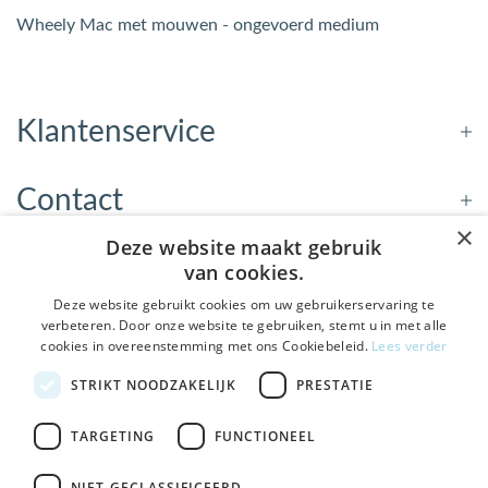
Wheely Mac met mouwen - ongevoerd medium
Klantenservice
Contact
×
Deze website maakt gebruik
Openingstijden
van cookies.
Deze website gebruikt cookies om uw gebruikerservaring te
verbeteren. Door onze website te gebruiken, stemt u in met alle
Nieuwsbrief
cookies in overeenstemming met ons Cookiebeleid.
Lees verder
De Welzijnwinkel in je
STRIKT NOODZAKELIJK
PRESTATIE
Verstuur
inbox
Geen spam, geen verkooppraatjes — gewoon fijne
TARGETING
FUNCTIONEEL
updates over hulpmiddelen die echt iets toevoegen.
NIET-GECLASSIFICEERD