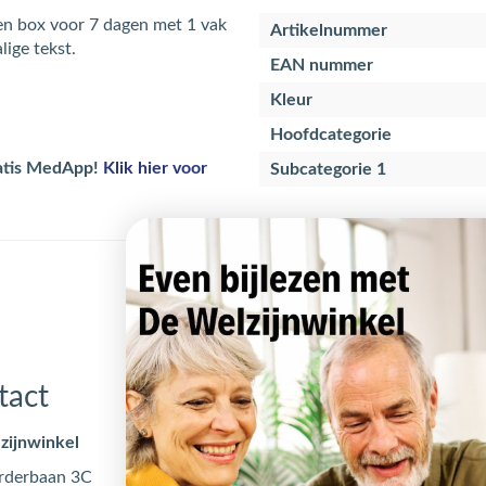
n box voor 7 dagen met 1 vak
Artikelnummer
lige tekst.
EAN nummer
Kleur
Hoofdcategorie
ratis MedApp!
Klik hier voor
Subcategorie 1
tact
Openingstijden
zijnwinkel
Maandag
09:00 - 17
rderbaan 3C
Dinsdag
09:00 - 17