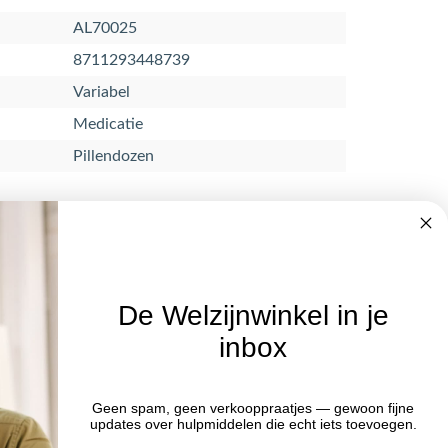
AL70025
8711293448739
Variabel
Medicatie
Pillendozen
De Welzijnwinkel in je
inbox
Nieuwsbrief
Geen spam, geen verkooppraatjes — gewoon fijne
Blijf op de hoogte van acties en het
:00 uur
updates over hulpmiddelen die echt iets toevoegen.
laatste nieuws door je aan te melden
:00 uur