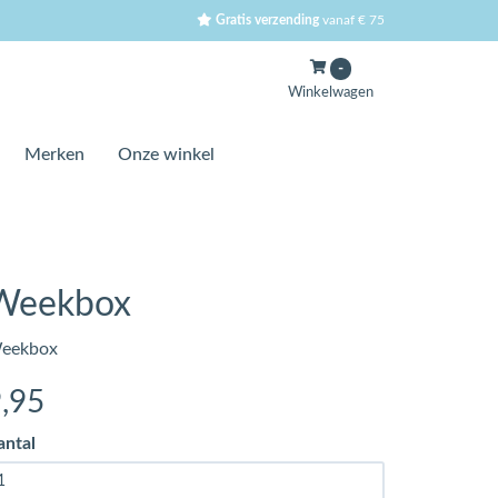
Gratis verzending
vanaf € 75
-
Winkelwagen
Merken
Onze winkel
Weekbox
eekbox
9
,95
antal