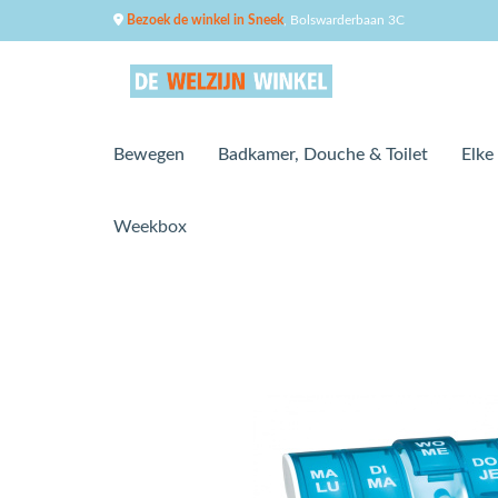
Bezoek de winkel in Sneek
, Bolswarderbaan 3C
Bewegen
Badkamer, Douche & Toilet
Elke
Weekbox