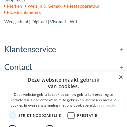
Shop meer
Merken
Welzijn & Gemak
Meetapparatuur
Bloeddrukmeters
Weegschaal | Digitaal | Visomat | Wit
Klantenservice
Contact
×
Deze website maakt gebruik
Openingstijden
van cookies.
Deze website gebruikt cookies om uw gebruikerservaring te
verbeteren. Door onze website te gebruiken, stemt u in met alle
Nieuwsbrief
cookies in overeenstemming met ons Cookiebeleid.
Lees verder
De Welzijnwinkel in je
STRIKT NOODZAKELIJK
PRESTATIE
Verstuur
inbox