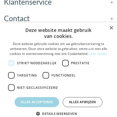
Klantenservice
Contact
×
Deze website maakt gebruik
Openingstijden
van cookies.
Deze website gebruikt cookies om uw gebruikerservaring te
verbeteren. Door onze website te gebruiken, stemt u in met alle
Nieuwsbrief
cookies in overeenstemming met ons Cookiebeleid.
Lees verder
De Welzijnwinkel in je
STRIKT NOODZAKELIJK
PRESTATIE
Verstuur
inbox
Geen spam, geen verkooppraatjes — gewoon fijne
TARGETING
FUNCTIONEEL
updates over hulpmiddelen die echt iets toevoegen.
NIET-GECLASSIFICEERD
Bezoek de winkel in Sneek
, Bolswarderbaan 3C
Veilig
bestellen en betalen
Ja leuk! Schrijf me in
ALLES ACCEPTEREN
ALLES AFWIJZEN
Gratis verzending
vanaf € 75
NEE, DANK JE
DETAILS WEERGEVEN