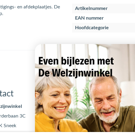
igings- en afdekplaatjes. De
Artikelnummer
p.
EAN nummer
Hoofdcategorie
tact
Openingstijden
zijnwinkel
Maandag
09:00 - 17
rderbaan 3C
Dinsdag
09:00 - 17
K Sneek
Woensdag
09:00 - 17