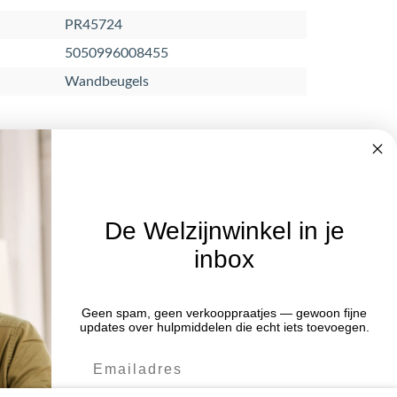
PR45724
5050996008455
Wandbeugels
De Welzijnwinkel in je
inbox
Nieuwsbrief
Geen spam, geen verkooppraatjes — gewoon fijne
Blijf op de hoogte van acties en het
:00 uur
updates over hulpmiddelen die echt iets toevoegen.
laatste nieuws door je aan te melden
:00 uur
voor de nieuwsbrief.
:00 uur