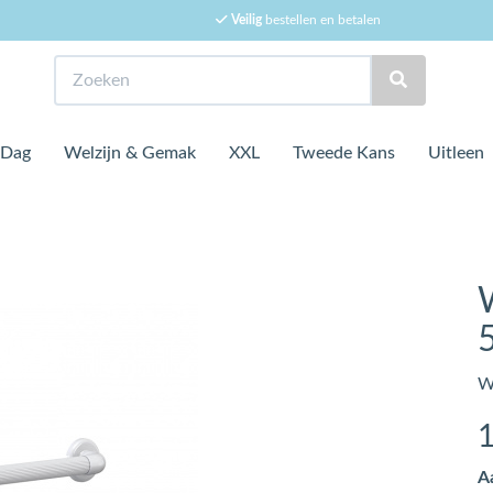
Veilig
bestellen en betalen
Zoeken
 Dag
Welzijn & Gemak
XXL
Tweede Kans
Uitleen
W
A