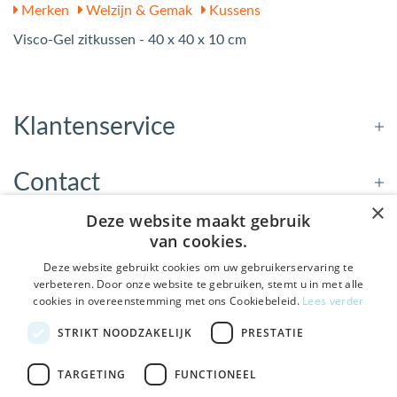
Merken
Welzijn & Gemak
Kussens
Visco-Gel zitkussen - 40 x 40 x 10 cm
Klantenservice
Contact
×
Deze website maakt gebruik
Openingstijden
van cookies.
Deze website gebruikt cookies om uw gebruikerservaring te
verbeteren. Door onze website te gebruiken, stemt u in met alle
Nieuwsbrief
cookies in overeenstemming met ons Cookiebeleid.
Lees verder
De Welzijnwinkel in je
STRIKT NOODZAKELIJK
PRESTATIE
Verstuur
inbox
Geen spam, geen verkooppraatjes — gewoon fijne
TARGETING
FUNCTIONEEL
updates over hulpmiddelen die echt iets toevoegen.