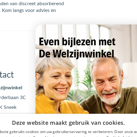
inden van discreet absorberend
 Kom langs voor advies en
tact
Openingstijden
zijnwinkel
Maandag
09:00 - 17
rderbaan 3C
Dinsdag
09:00 - 17
K Sneek
Woensdag
09:00 - 17
@dewelzijnwinkel.nl
Donderdag
09:00 - 17
Deze website maakt gebruik van cookies.
 - 240 240
Vrijdag
09:00 - 17
site gebruikt cookies om uw gebruikerservaring te verbeteren. Door onze w
0553122