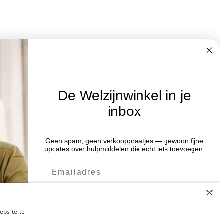
De Welzijnwinkel in je
inbox
Nieuwsbrief
Blijf op de hoogte van acties en het
Geen spam, geen verkooppraatjes — gewoon fijne
:00 uur
updates over hulpmiddelen die echt iets toevoegen.
laatste nieuws door je aan te melden
:00 uur
voor de nieuwsbrief.
:00 uur
×
:00 uur
Verstuur
:00 uur
ebsite te