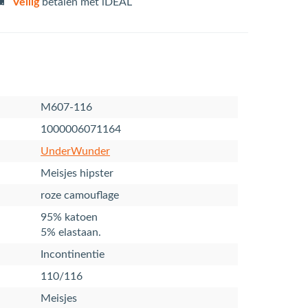
Veilig
betalen met iDEAL
M607-116
1000006071164
UnderWunder
Meisjes hipster
roze camouflage
95% katoen
5% elastaan.
Incontinentie
110/116
Meisjes