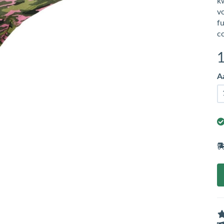
k
vo
fu
c
A