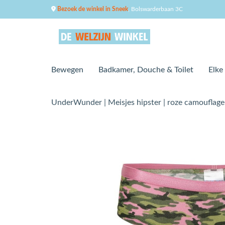
Bezoek de winkel in Sneek
, Bolswarderbaan 3C
Bewegen
Badkamer, Douche & Toilet
Elke
UnderWunder | Meisjes hipster | roze camouflag