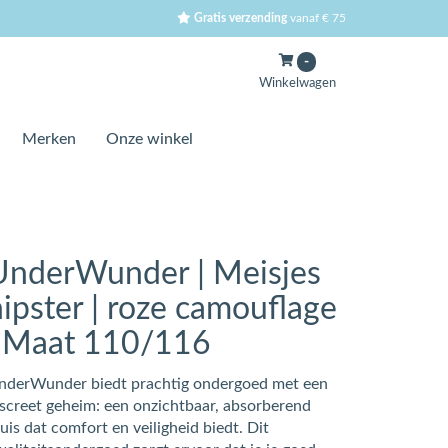
Gratis verzending
vanaf € 75
-
Winkelwagen
Merken
Onze winkel
UnderWunder | Meisjes
hipster | roze camouflage
| Maat 110/116
nderWunder biedt prachtig ondergoed met een
iscreet geheim: een onzichtbaar, absorberend
uis dat comfort en veiligheid biedt. Dit