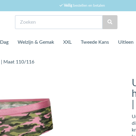
Veilig
bestellen en betalen
Zoeken
 Dag
Welzijn & Gemak
XXL
Tweede Kans
Uitleen
e | Maat 110/116
U
d
kr