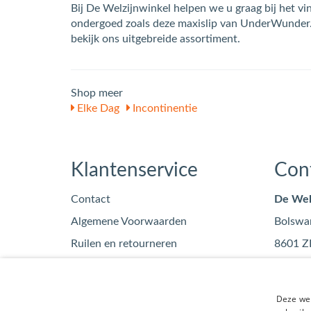
Bij De Welzijnwinkel helpen we u graag bij het v
ondergoed zoals deze maxislip van UnderWunder.
bekijk ons uitgebreide assortiment.
Shop meer
Elke Dag
Incontinentie
Klantenservice
Con
Contact
De Wel
Algemene Voorwaarden
Bolswa
Ruilen en retourneren
8601 Z
Privacy
info
Blog
0515
Deze web
KvK: 7