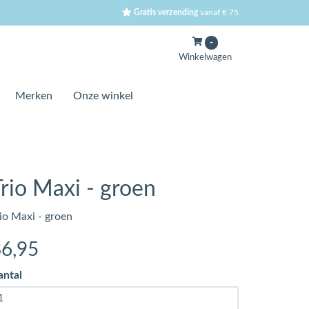
Gratis verzending
vanaf € 75
-
Winkelwagen
Merken
Onze winkel
Trio Maxi - groen
io Maxi - groen
86
,95
antal