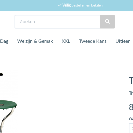
Veilig
bestellen en betalen
Zoeken
 Dag
Welzijn & Gemak
XXL
Tweede Kans
Uitleen
Tr
A