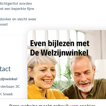
dichtgeritst worden
met een beperkte fijne
t donker en slecht weer
uvast
tact
Openingstijden
zijnwinkel
Maandag
09:00 - 17
rderbaan 3C
Dinsdag
09:00 - 17
K Sneek
Woensdag
09:00 - 17
@dewelzijnwinkel.nl
Donderdag
09:00 - 17