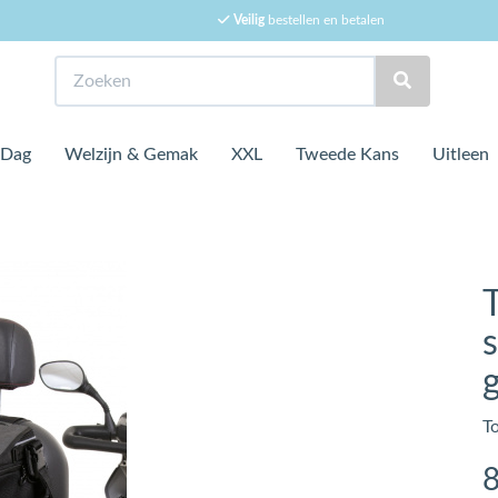
Veilig
bestellen en betalen
Zoeken
 Dag
Welzijn & Gemak
XXL
Tweede Kans
Uitleen
g
T