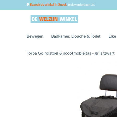
Bezoek de winkel in Sneek
, Bolswarderbaan 3C
Bewegen
Badkamer, Douche & Toilet
Elke
Torba Go rolstoel & scootmobieltas - grijs/zwart