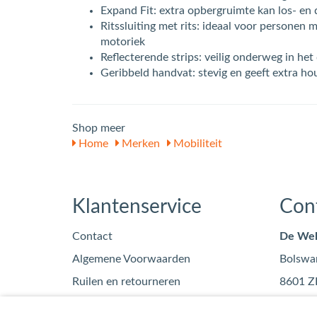
Expand Fit: extra opbergruimte kan los- en 
Ritssluiting met rits: ideaal voor personen 
motoriek
Reflecterende strips: veilig onderweg in he
Geribbeld handvat: stevig en geeft extra ho
Shop meer
Home
Merken
Mobiliteit
Klantenservice
Con
Contact
De Wel
Algemene Voorwaarden
Bolswa
Ruilen en retourneren
8601 Z
Privacy
info