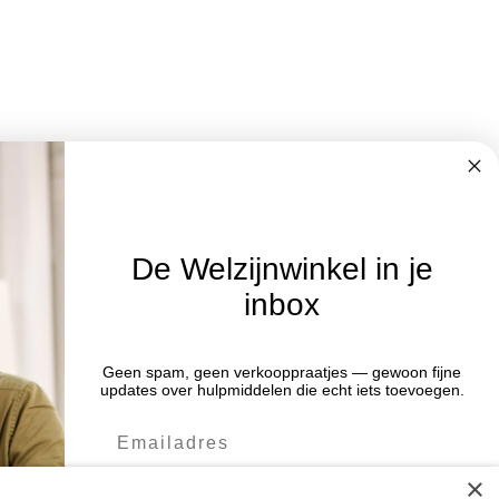
De Welzijnwinkel in je
inbox
Nieuwsbrief
Geen spam, geen verkooppraatjes — gewoon fijne
Blijf op de hoogte van acties en het
:00 uur
updates over hulpmiddelen die echt iets toevoegen.
laatste nieuws door je aan te melden
:00 uur
voor de nieuwsbrief.
:00 uur
×
:00 uur