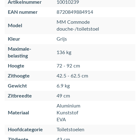
Artikelnummer
10010239
EAN nummer
8720849884914
MM Commode
Model
douche-/toiletstoel
Kleur
Grijs
Maximale-
136 kg
belasting
Hoogte
72 - 92 cm
Zithoogte
42.5 - 62.5 cm
Gewicht
6.9 kg
Zitbreedte
49 cm
Aluminium
Materiaal
Kunststof
EVA
Hoofdcategorie
Toiletstoelen
Zitdiepte
43 cm