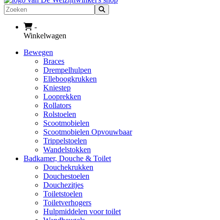
Zoeken
-
Winkelwagen
Bewegen
Braces
Drempelhulpen
Elleboogkrukken
Kniestep
Looprekken
Rollators
Rolstoelen
Scootmobielen
Scootmobielen Opvouwbaar
Trippelstoelen
Wandelstokken
Badkamer, Douche & Toilet
Douchekrukken
Douchestoelen
Douchezitjes
Toiletstoelen
Toiletverhogers
Hulpmiddelen voor toilet