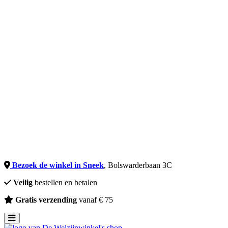
Incontinentie
Zorgmatrassen
Welzijn & Gemak
Communicatie
Huidverzorging
Kussens
Klokken
Meetapparatuur
Medicatie
Oefening
Sta-Op Stoelen
Schrijven
XXL
Tweede Kans
Uitleen
Merken
Onze winkel
Bezoek de winkel in Sneek
, Bolswarderbaan 3C
Veilig
bestellen en betalen
Gratis verzending
vanaf € 75
Toggle navigation