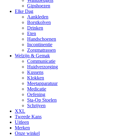
Wandbeugels
Gipshoezen
Elke Dag
Aankleden
Borstkolven
Drinken
Eten
Handschoenen
Incontinentie
Zorgmatrassen
Welzijn & Gemak
Communicatie
Huidverzorging
Kussens
Klokken
Meetapparatuur
Medicatie
Oefening
Sta-Op Stoelen
Schrijven
XXL
Tweede Kans
Uitleen
Merken
Onze winkel