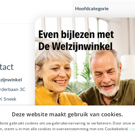
Hoofdcategorie
tact
Openingstijden
zijnwinkel
Maandag
09:00 - 17
rderbaan 3C
Dinsdag
09:00 - 17
K Sneek
Woensdag
09:00 - 17
@dewelzijnwinkel.nl
Donderdag
09:00 - 17
Deze website maakt gebruik van cookies.
 - 240 240
Vrijdag
09:00 - 17
site gebruikt cookies om uw gebruikerservaring te verbeteren. Door onze w
0553122
n, stemt u in met alle cookies in overeenstemming met ons Cookiebeleid.
Le