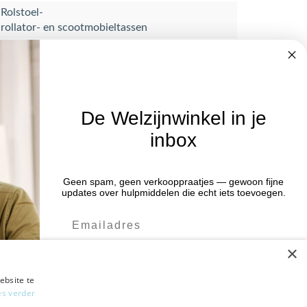
Rolstoel-
rollator- en scootmobieltassen
De Welzijnwinkel in je
inbox
Nieuwsbrief
Blijf op de hoogte van acties en het
Geen spam, geen verkooppraatjes — gewoon fijne
:00 uur
updates over hulpmiddelen die echt iets toevoegen.
laatste nieuws door je aan te melden
:00 uur
voor de nieuwsbrief.
:00 uur
×
:00 uur
Verstuur
:00 uur
ebsite te
es verder
Ja leuk! Schrijf me in