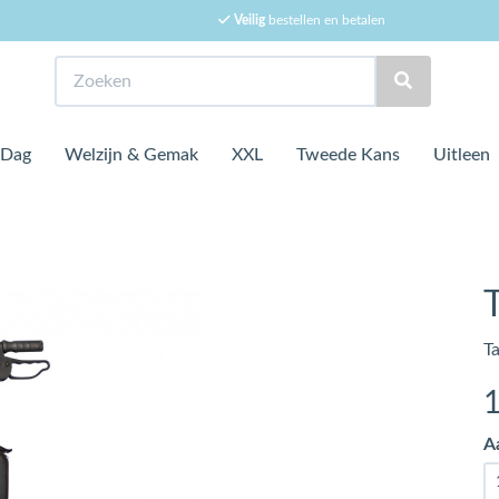
Veilig
bestellen en betalen
Zoeken
 Dag
Welzijn & Gemak
XXL
Tweede Kans
Uitleen
T
Ta
A