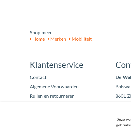
Shop meer
Home
Merken
Mobiliteit
Klantenservice
Con
Contact
De Wel
Algemene Voorwaarden
Bolswa
Ruilen en retourneren
8601 Z
Privacy
info
Blog
0515
Deze web
KvK: 7
gebruike