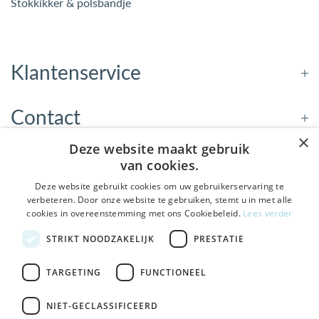
Stokkikker & polsbandje
Klantenservice
Contact
×
Deze website maakt gebruik
Openingstijden
van cookies.
Deze website gebruikt cookies om uw gebruikerservaring te
verbeteren. Door onze website te gebruiken, stemt u in met alle
Nieuwsbrief
cookies in overeenstemming met ons Cookiebeleid.
Lees verder
De Welzijnwinkel in je
STRIKT NOODZAKELIJK
PRESTATIE
Verstuur
inbox
Geen spam, geen verkooppraatjes — gewoon fijne
TARGETING
FUNCTIONEEL
updates over hulpmiddelen die echt iets toevoegen.
NIET-GECLASSIFICEERD
Bezoek de winkel in Sneek
, Bolswarderbaan 3C