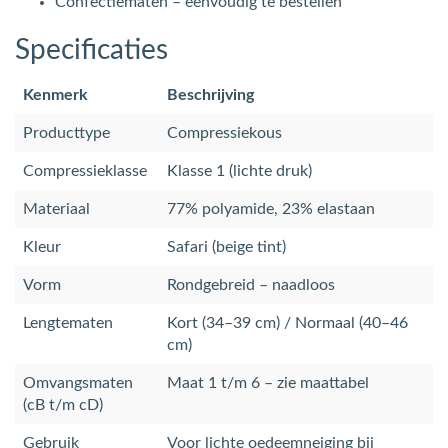
Confectiematen – eenvoudig te bestellen
Specificaties
Kenmerk
Beschrijving
Producttype
Compressiekous
Compressieklasse
Klasse 1 (lichte druk)
Materiaal
77% polyamide, 23% elastaan
Kleur
Safari (beige tint)
Vorm
Rondgebreid – naadloos
Lengtematen
Kort (34–39 cm) / Normaal (40–46
cm)
Omvangsmaten
Maat 1 t/m 6 – zie maattabel
(cB t/m cD)
Gebruik
Voor lichte oedeemneiging bij