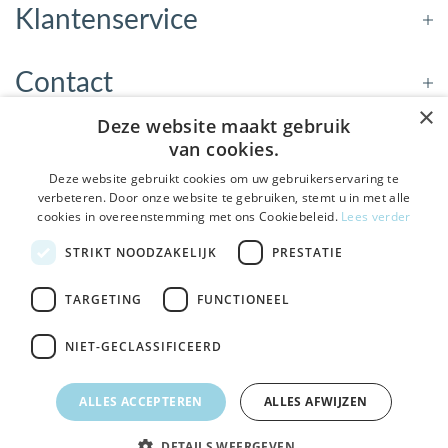
Klantenservice
Contact
×
Deze website maakt gebruik
Openingstijden
van cookies.
Deze website gebruikt cookies om uw gebruikerservaring te
verbeteren. Door onze website te gebruiken, stemt u in met alle
Nieuwsbrief
cookies in overeenstemming met ons Cookiebeleid.
Lees verder
De Welzijnwinkel in je
STRIKT NOODZAKELIJK
PRESTATIE
Verstuur
inbox
Geen spam, geen verkooppraatjes — gewoon fijne
TARGETING
FUNCTIONEEL
updates over hulpmiddelen die echt iets toevoegen.
NIET-GECLASSIFICEERD
Bezoek de winkel in Sneek
, Bolswarderbaan 3C
Veilig
bestellen en betalen
Ja leuk! Schrijf me in
ALLES ACCEPTEREN
ALLES AFWIJZEN
Gratis verzending
vanaf € 75
NEE, DANK JE
DETAILS WEERGEVEN