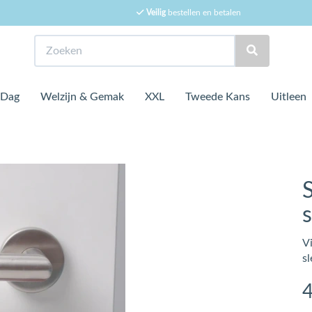
Veilig
bestellen en betalen
Zoeken
 Dag
Welzijn & Gemak
XXL
Tweede Kans
Uitleen
V
sl