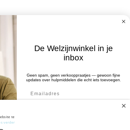
De Welzijnwinkel in je
inbox
Nieuwsbrief
Geen spam, geen verkooppraatjes — gewoon fijne
Blijf op de hoogte van acties en het
:00 uur
updates over hulpmiddelen die echt iets toevoegen.
laatste nieuws door je aan te melden
:00 uur
voor de nieuwsbrief.
:00 uur
×
:00 uur
Verstuur
:00 uur
ebsite te
es verder
Ja leuk! Schrijf me in