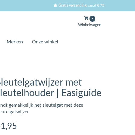
Gratis verzending
vanaf € 75
-
Winkelwagen
Merken
Onze winkel
Sleutelgatwijzer met
sleutelhouder | Easiguide
indt gemakkelijk het sleutelgat met deze
eutelgatwijzer
41
,95