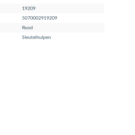
19209
5070002919209
Rood
Sleutelhulpen