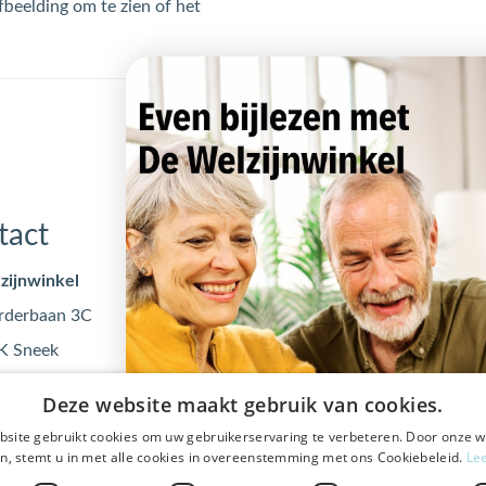
fbeelding om te zien of het
tact
Openingstijden
zijnwinkel
Maandag
09:00 - 17
rderbaan 3C
Dinsdag
09:00 - 17
K Sneek
Woensdag
09:00 - 17
@dewelzijnwinkel.nl
Donderdag
09:00 - 17
Deze website maakt gebruik van cookies.
 - 240 240
Vrijdag
09:00 - 17
site gebruikt cookies om uw gebruikerservaring te verbeteren. Door onze w
0553122
n, stemt u in met alle cookies in overeenstemming met ons Cookiebeleid.
Le