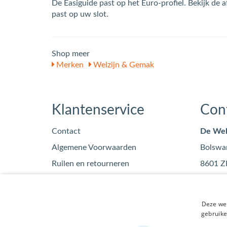
De Easiguide past op het Euro-profiel. Bekijk de a
past op uw slot.
Shop meer
Merken
Welzijn & Gemak
Klantenservice
Con
Contact
De Wel
Algemene Voorwaarden
Bolswa
Ruilen en retourneren
8601 Z
Privacy
info
Blog
0515
Deze web
KvK: 7
gebruike