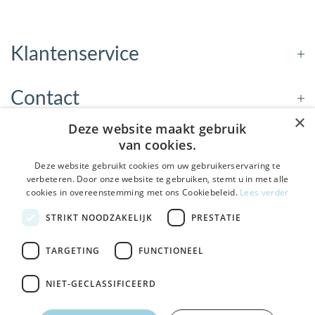
Klantenservice
Contact
×
Deze website maakt gebruik
Openingstijden
van cookies.
Deze website gebruikt cookies om uw gebruikerservaring te
verbeteren. Door onze website te gebruiken, stemt u in met alle
Nieuwsbrief
cookies in overeenstemming met ons Cookiebeleid.
Lees verder
De Welzijnwinkel in je
STRIKT NOODZAKELIJK
PRESTATIE
Verstuur
inbox
Geen spam, geen verkooppraatjes — gewoon fijne
TARGETING
FUNCTIONEEL
updates over hulpmiddelen die echt iets toevoegen.
NIET-GECLASSIFICEERD
Bezoek de winkel in Sneek
, Bolswarderbaan 3C
Veilig
bestellen en betalen
Ja leuk! Schrijf me in