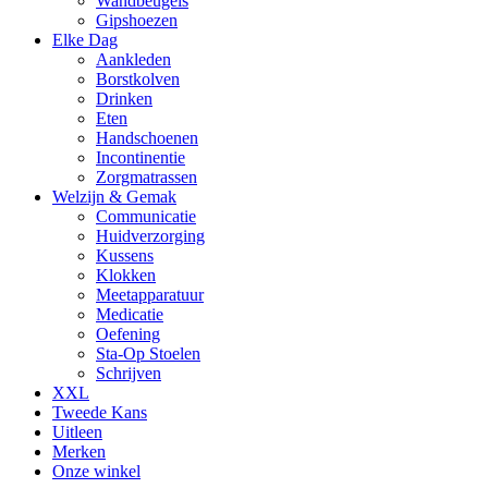
Wandbeugels
Gipshoezen
Elke Dag
Aankleden
Borstkolven
Drinken
Eten
Handschoenen
Incontinentie
Zorgmatrassen
Welzijn & Gemak
Communicatie
Huidverzorging
Kussens
Klokken
Meetapparatuur
Medicatie
Oefening
Sta-Op Stoelen
Schrijven
XXL
Tweede Kans
Uitleen
Merken
Onze winkel