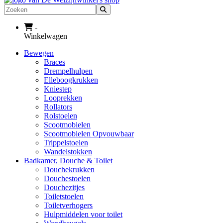
Zoeken
-
Winkelwagen
Bewegen
Braces
Drempelhulpen
Elleboogkrukken
Kniestep
Looprekken
Rollators
Rolstoelen
Scootmobielen
Scootmobielen Opvouwbaar
Trippelstoelen
Wandelstokken
Badkamer, Douche & Toilet
Douchekrukken
Douchestoelen
Douchezitjes
Toiletstoelen
Toiletverhogers
Hulpmiddelen voor toilet