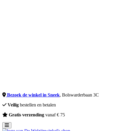
Incontinentie
Zorgmatrassen
Welzijn & Gemak
Communicatie
Huidverzorging
Kussens
Klokken
Meetapparatuur
Medicatie
Oefening
Sta-Op Stoelen
Schrijven
XXL
Tweede Kans
Uitleen
Merken
Onze winkel
Bezoek de winkel in Sneek
, Bolswarderbaan 3C
Veilig
bestellen en betalen
Gratis verzending
vanaf € 75
Toggle navigation