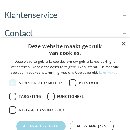
Klantenservice
Contact
×
Deze website maakt gebruik
Openingstijden
van cookies.
Deze website gebruikt cookies om uw gebruikerservaring te
verbeteren. Door onze website te gebruiken, stemt u in met alle
Nieuwsbrief
cookies in overeenstemming met ons Cookiebeleid.
Lees verder
De Welzijnwinkel in je
STRIKT NOODZAKELIJK
PRESTATIE
Verstuur
inbox
Geen spam, geen verkooppraatjes — gewoon fijne
TARGETING
FUNCTIONEEL
updates over hulpmiddelen die echt iets toevoegen.
NIET-GECLASSIFICEERD
Bezoek de winkel in Sneek
, Bolswarderbaan 3C
Veilig
bestellen en betalen
Ja leuk! Schrijf me in
ALLES ACCEPTEREN
ALLES AFWIJZEN
Gratis verzending
vanaf € 75