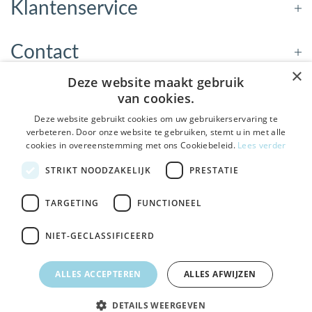
Klantenservice
Contact
×
Deze website maakt gebruik
Openingstijden
van cookies.
Deze website gebruikt cookies om uw gebruikerservaring te
verbeteren. Door onze website te gebruiken, stemt u in met alle
Nieuwsbrief
cookies in overeenstemming met ons Cookiebeleid.
Lees verder
De Welzijnwinkel in je
STRIKT NOODZAKELIJK
PRESTATIE
Verstuur
inbox
Geen spam, geen verkooppraatjes — gewoon fijne
TARGETING
FUNCTIONEEL
updates over hulpmiddelen die echt iets toevoegen.
NIET-GECLASSIFICEERD
Bezoek de winkel in Sneek
, Bolswarderbaan 3C
Veilig
bestellen en betalen
Ja leuk! Schrijf me in
ALLES ACCEPTEREN
ALLES AFWIJZEN
Gratis verzending
vanaf € 75
NEE, DANK JE
DETAILS WEERGEVEN