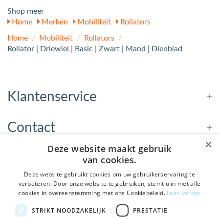
Shop meer
Home
Merken
Mobiliteit
Rollators
Home
/
Mobiliteit
/
Rollators
/
Rollator | Driewiel | Basic | Zwart | Mand | Dienblad
Klantenservice
Contact
×
Deze website maakt gebruik
Openingstijden
van cookies.
Deze website gebruikt cookies om uw gebruikerservaring te
verbeteren. Door onze website te gebruiken, stemt u in met alle
Nieuwsbrief
cookies in overeenstemming met ons Cookiebeleid.
Lees verder
De Welzijnwinkel in je
STRIKT NOODZAKELIJK
PRESTATIE
Verstuur
inbox