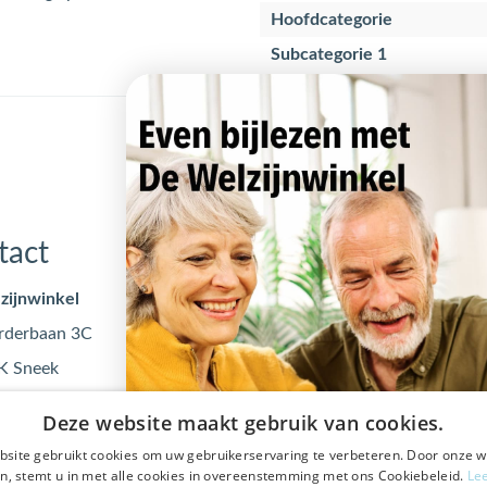
Hoofdcategorie
Subcategorie 1
tact
Openingstijden
zijnwinkel
Maandag
09:00 - 17
rderbaan 3C
Dinsdag
09:00 - 17
K Sneek
Woensdag
09:00 - 17
@dewelzijnwinkel.nl
Donderdag
09:00 - 17
Deze website maakt gebruik van cookies.
 - 240 240
Vrijdag
09:00 - 17
site gebruikt cookies om uw gebruikerservaring te verbeteren. Door onze w
0553122
n, stemt u in met alle cookies in overeenstemming met ons Cookiebeleid.
Le