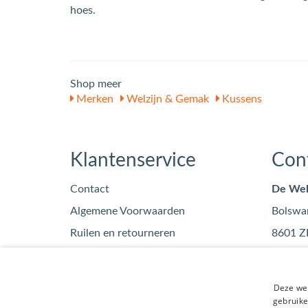
hoes.
Shop meer
Merken
Welzijn & Gemak
Kussens
Klantenservice
Con
Contact
De Wel
Algemene Voorwaarden
Bolswa
Ruilen en retourneren
8601 Z
Privacy
info
Blog
0515
Deze web
KvK: 7
gebruike