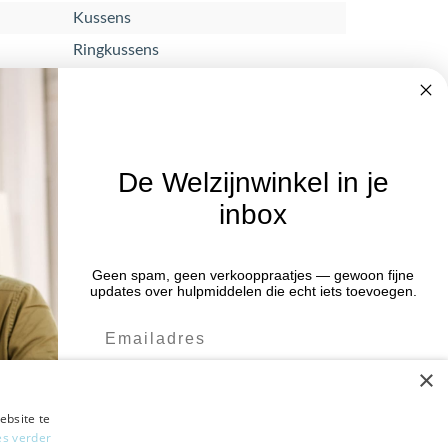
Kussens
Ringkussens
De Welzijnwinkel in je
inbox
Nieuwsbrief
Blijf op de hoogte van acties en het
Geen spam, geen verkooppraatjes — gewoon fijne
:00 uur
updates over hulpmiddelen die echt iets toevoegen.
laatste nieuws door je aan te melden
:00 uur
voor de nieuwsbrief.
:00 uur
×
:00 uur
Verstuur
:00 uur
ebsite te
es verder
Ja leuk! Schrijf me in