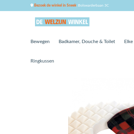
Bezoek de winkel in Sneek
, Bolswarderbaan 3C
Bewegen
Badkamer, Douche & Toilet
Elke
Ringkussen