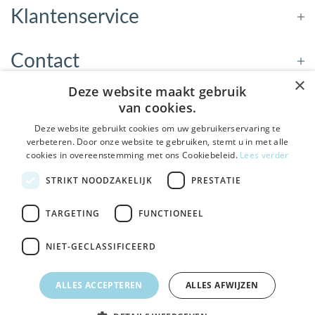
Klantenservice
Contact
×
Deze website maakt gebruik
Openingstijden
van cookies.
Deze website gebruikt cookies om uw gebruikerservaring te
verbeteren. Door onze website te gebruiken, stemt u in met alle
Nieuwsbrief
cookies in overeenstemming met ons Cookiebeleid.
Lees verder
De Welzijnwinkel in je
STRIKT NOODZAKELIJK
PRESTATIE
Verstuur
inbox
Geen spam, geen verkooppraatjes — gewoon fijne
TARGETING
FUNCTIONEEL
updates over hulpmiddelen die echt iets toevoegen.
NIET-GECLASSIFICEERD
Bezoek de winkel in Sneek
, Bolswarderbaan 3C
Veilig
bestellen en betalen
Ja leuk! Schrijf me in
ALLES ACCEPTEREN
ALLES AFWIJZEN
Gratis verzending
vanaf € 75
NEE, DANK JE