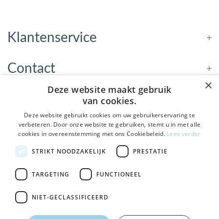
Klantenservice
Contact
×
Deze website maakt gebruik
Openingstijden
van cookies.
Deze website gebruikt cookies om uw gebruikerservaring te
verbeteren. Door onze website te gebruiken, stemt u in met alle
Nieuwsbrief
cookies in overeenstemming met ons Cookiebeleid.
Lees verder
De Welzijnwinkel in je
STRIKT NOODZAKELIJK
PRESTATIE
Verstuur
inbox
Geen spam, geen verkooppraatjes — gewoon fijne
TARGETING
FUNCTIONEEL
updates over hulpmiddelen die echt iets toevoegen.
NIET-GECLASSIFICEERD
Bezoek de winkel in Sneek
, Bolswarderbaan 3C
Veilig
bestellen en betalen
Ja leuk! Schrijf me in