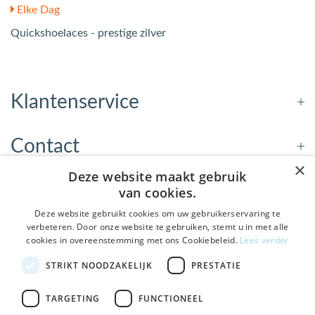
Elke Dag
Quickshoelaces - prestige zilver
Klantenservice
Contact
×
Deze website maakt gebruik
Openingstijden
van cookies.
Deze website gebruikt cookies om uw gebruikerservaring te
verbeteren. Door onze website te gebruiken, stemt u in met alle
Nieuwsbrief
cookies in overeenstemming met ons Cookiebeleid.
Lees verder
De Welzijnwinkel in je
STRIKT NOODZAKELIJK
PRESTATIE
Verstuur
inbox
Geen spam, geen verkooppraatjes — gewoon fijne
TARGETING
FUNCTIONEEL
updates over hulpmiddelen die echt iets toevoegen.