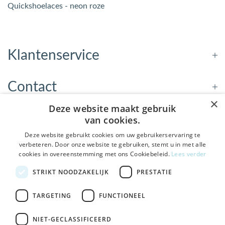
Quickshoelaces - neon roze
Klantenservice
Contact
×
Deze website maakt gebruik
Openingstijden
van cookies.
Deze website gebruikt cookies om uw gebruikerservaring te
verbeteren. Door onze website te gebruiken, stemt u in met alle
Nieuwsbrief
cookies in overeenstemming met ons Cookiebeleid.
Lees verder
De Welzijnwinkel in je
STRIKT NOODZAKELIJK
PRESTATIE
Verstuur
inbox
Geen spam, geen verkooppraatjes — gewoon fijne
TARGETING
FUNCTIONEEL
updates over hulpmiddelen die echt iets toevoegen.
NIET-GECLASSIFICEERD
Bezoek de winkel in Sneek
, Bolswarderbaan 3C