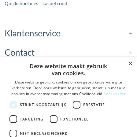
Quickshoelaces - casuel rood
Klantenservice
Contact
×
Deze website maakt gebruik
Openingstijden
van cookies.
Deze website gebruikt cookies om uw gebruikerservaring te
verbeteren. Door onze website te gebruiken, stemt u in met alle
Nieuwsbrief
cookies in overeenstemming met ons Cookiebeleid.
Lees verder
De Welzijnwinkel in je
STRIKT NOODZAKELIJK
PRESTATIE
Verstuur
inbox
Geen spam, geen verkooppraatjes — gewoon fijne
TARGETING
FUNCTIONEEL
updates over hulpmiddelen die echt iets toevoegen.
NIET-GECLASSIFICEERD
Bezoek de winkel in Sneek
, Bolswarderbaan 3C