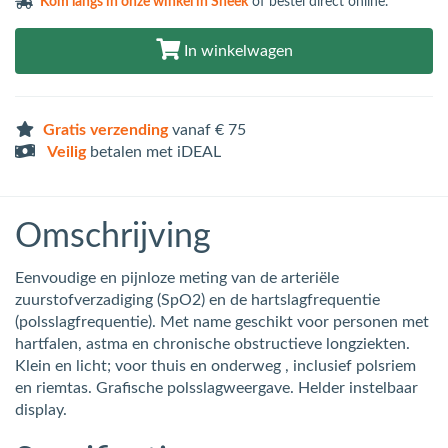
Kom langs in
onze winkel in Sneek
of bestel direct online.
In winkelwagen
Gratis verzending
vanaf € 75
Veilig
betalen met iDEAL
Omschrijving
Eenvoudige en pijnloze meting van de arteriële
zuurstofverzadiging (SpO2) en de hartslagfrequentie
(polsslagfrequentie). Met name geschikt voor personen met
hartfalen, astma en chronische obstructieve longziekten.
Klein en licht; voor thuis en onderweg , inclusief polsriem
en riemtas. Grafische polsslagweergave. Helder instelbaar
display.