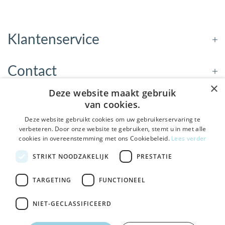
Klantenservice
Contact
×
Deze website maakt gebruik
Openingstijden
van cookies.
Deze website gebruikt cookies om uw gebruikerservaring te
verbeteren. Door onze website te gebruiken, stemt u in met alle
Nieuwsbrief
cookies in overeenstemming met ons Cookiebeleid.
Lees verder
De Welzijnwinkel in je
STRIKT NOODZAKELIJK
PRESTATIE
Verstuur
inbox
Geen spam, geen verkooppraatjes — gewoon fijne
TARGETING
FUNCTIONEEL
updates over hulpmiddelen die echt iets toevoegen.
NIET-GECLASSIFICEERD
Bezoek de winkel in Sneek
, Bolswarderbaan 3C
Veilig
bestellen en betalen