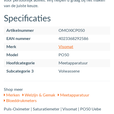
voor persoonlijk advies. Wij helpen u graag bij het maken
van de juiste keuze.
Specificaties
Artikelnummer
OMOXICP050
EAN nummer
4023368292586
Merk
Visomat
Model
PO50
Hoofdcategorie
Meetapparatuur
Subcategorie 3
Volwassene
Shop meer
Merken
Welzijn & Gemak
Meetapparatuur
Bloeddrukmeters
Puls-Oximeter | Saturatiemeter | Visomat | PO50 Uebe