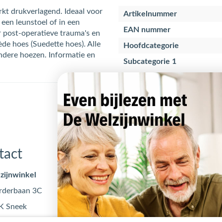
rkt drukverlagend. Ideaal voor
Artikelnummer
 een leunstoel of in een
EAN nummer
r post-operatieve trauma's en
de hoes (Suedette hoes). Alle
Hoofdcategorie
ndere hoezen. Informatie en
Subcategorie 1
tact
Openingstijden
zijnwinkel
Maandag
09:00 - 17
rderbaan 3C
Dinsdag
09:00 - 17
K Sneek
Woensdag
09:00 - 17