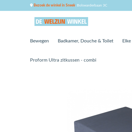
Bezoek de winkel in Sneek
, Bolswarderbaan 3C
Bewegen
Badkamer, Douche & Toilet
Elke
Proform Ultra zitkussen - combi