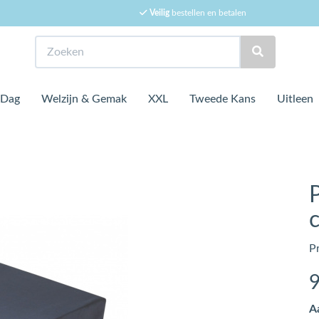
Veilig
bestellen en betalen
Zoeken
 Dag
Welzijn & Gemak
XXL
Tweede Kans
Uitleen
P
A