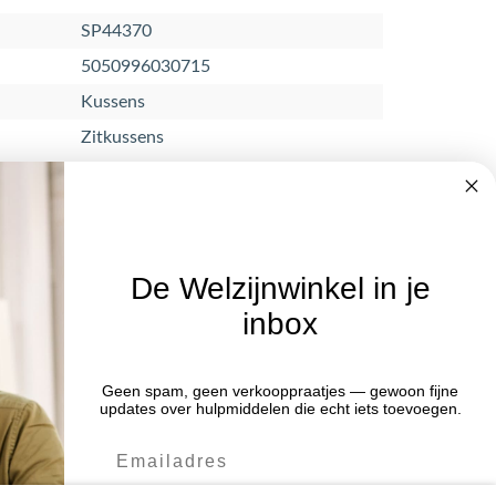
SP44370
5050996030715
Kussens
Zitkussens
De Welzijnwinkel in je
inbox
Nieuwsbrief
Geen spam, geen verkooppraatjes — gewoon fijne
Blijf op de hoogte van acties en het
:00 uur
updates over hulpmiddelen die echt iets toevoegen.
laatste nieuws door je aan te melden
:00 uur
voor de nieuwsbrief.
:00 uur