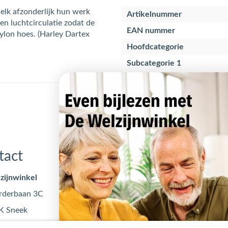
 elk afzonderlijk hun werk
Artikelnummer
en luchtcirculatie zodat de
EAN nummer
nylon hoes. (Harley Dartex
Hoofdcategorie
Subcategorie 1
tact
Openingstijden
zijnwinkel
Maandag
09:00 - 17
rderbaan 3C
Dinsdag
09:00 - 17
K Sneek
Woensdag
09:00 - 17
@dewelzijnwinkel.nl