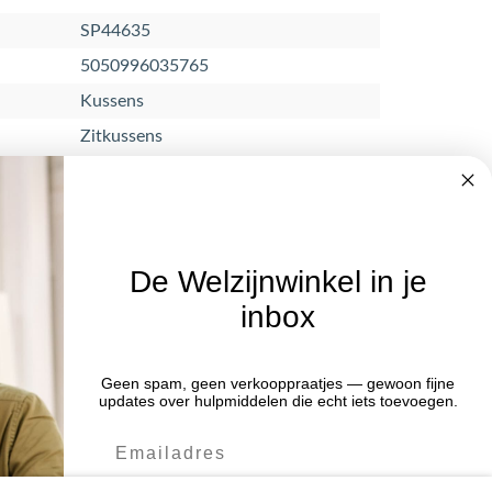
SP44635
5050996035765
Kussens
Zitkussens
De Welzijnwinkel in je
inbox
Nieuwsbrief
Geen spam, geen verkooppraatjes — gewoon fijne
Blijf op de hoogte van acties en het
:00 uur
updates over hulpmiddelen die echt iets toevoegen.
laatste nieuws door je aan te melden
:00 uur
voor de nieuwsbrief.
:00 uur