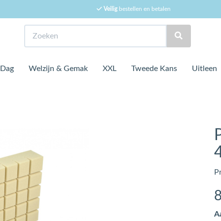
Veilig
bestellen en betalen
Zoeken
 Dag
Welzijn & Gemak
XXL
Tweede Kans
Uitleen
P
P
A