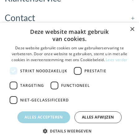
Contact
×
Deze website maakt gebruik
Openingstijden
van cookies.
Deze website gebruikt cookies om uw gebruikerservaring te
verbeteren. Door onze website te gebruiken, stemt u in met alle
Nieuwsbrief
cookies in overeenstemming met ons Cookiebeleid.
Lees verder
STRIKT NOODZAKELIJK
PRESTATIE
Verstuur
De Welzijnwinkel in je
inbox
TARGETING
FUNCTIONEEL
Geen spam, geen verkooppraatjes — gewoon fijne
updates over hulpmiddelen die echt iets toevoegen.
NIET-GECLASSIFICEERD
Bezoek de winkel in Sneek
, Bolswarderbaan 3C
Veilig
bestellen en betalen
ALLES ACCEPTEREN
ALLES AFWIJZEN
Gratis verzending
vanaf € 75
Ja leuk! Schrijf me in
DETAILS WEERGEVEN
NEE, DANK JE
© 2026 - DeWelzijnWinkel.nl