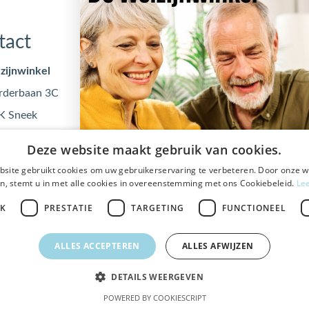
tact
Openingstijden
zijnwinkel
Maandag
09:00 - 17
rderbaan 3C
Dinsdag
09:00 - 17
K Sneek
Woensdag
09:00 - 17
@dewelzijnwinkel.nl
Donderdag
09:00 - 17
Deze website maakt gebruik van cookies.
 - 240 240
Vrijdag
09:00 - 17
site gebruikt cookies om uw gebruikerservaring te verbeteren. Door onze w
0553122
n, stemt u in met alle cookies in overeenstemming met ons Cookiebeleid.
Le
JK
PRESTATIE
TARGETING
FUNCTIONEEL
ALLES ACCEPTEREN
ALLES AFWIJZEN
Veilig
bestellen en betalen
DETAILS WEERGEVEN
POWERED BY COOKIESCRIPT