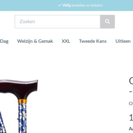
Veilig
bestellen en betalen
Zoeken
 Dag
Welzijn & Gemak
XXL
Tweede Kans
Uitleen
O
A