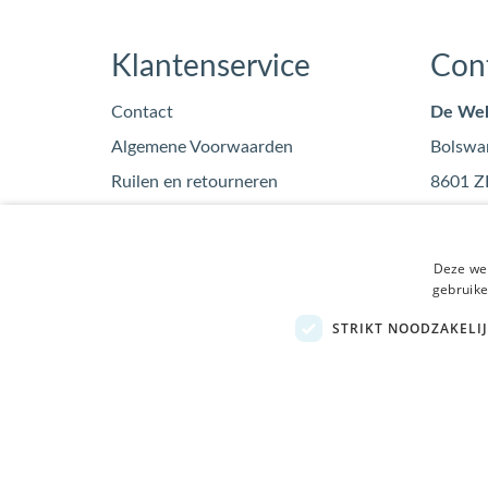
Klantenservice
Con
Contact
De Wel
Algemene Voorwaarden
Bolswa
Ruilen en retourneren
8601 Z
Privacy
info
Blog
0515
Deze web
KvK: 7
gebruike
STRIKT NOODZAKELI
Bezoek de winkel in Sneek
, Bolswarderbaan 3C
© 2026 - DeWelzijnWinkel.nl