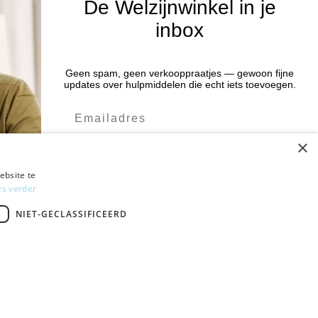
De Welzijnwinkel in je
inbox
Nieuwsbrief
Geen spam, geen verkooppraatjes — gewoon fijne
Blijf op de hoogte van acties en het
:00 uur
updates over hulpmiddelen die echt iets toevoegen.
laatste nieuws door je aan te melden
:00 uur
voor de nieuwsbrief.
:00 uur
×
:00 uur
Verstuur
:00 uur
ebsite te
es verder
Ja leuk! Schrijf me in
NIET-GECLASSIFICEERD
NEE, DANK JE
Gratis verzending
vanaf € 75