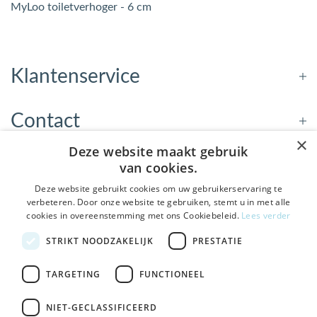
MyLoo toiletverhoger - 6 cm
Klantenservice
Contact
×
Deze website maakt gebruik
Openingstijden
van cookies.
Deze website gebruikt cookies om uw gebruikerservaring te
verbeteren. Door onze website te gebruiken, stemt u in met alle
Nieuwsbrief
cookies in overeenstemming met ons Cookiebeleid.
Lees verder
De Welzijnwinkel in je
STRIKT NOODZAKELIJK
PRESTATIE
Verstuur
inbox
Geen spam, geen verkooppraatjes — gewoon fijne
TARGETING
FUNCTIONEEL
updates over hulpmiddelen die echt iets toevoegen.
NIET-GECLASSIFICEERD
Bezoek de winkel in Sneek
, Bolswarderbaan 3C