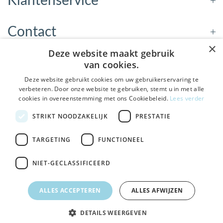
Klantenservice
Contact
×
Deze website maakt gebruik
Openingstijden
van cookies.
Deze website gebruikt cookies om uw gebruikerservaring te
verbeteren. Door onze website te gebruiken, stemt u in met alle
Nieuwsbrief
cookies in overeenstemming met ons Cookiebeleid.
Lees verder
De Welzijnwinkel in je
STRIKT NOODZAKELIJK
PRESTATIE
Verstuur
inbox
Geen spam, geen verkooppraatjes — gewoon fijne
TARGETING
FUNCTIONEEL
updates over hulpmiddelen die echt iets toevoegen.
NIET-GECLASSIFICEERD
Bezoek de winkel in Sneek
, Bolswarderbaan 3C
Veilig
bestellen en betalen
Ja leuk! Schrijf me in
ALLES ACCEPTEREN
ALLES AFWIJZEN
Gratis verzending
vanaf € 75
NEE, DANK JE
DETAILS WEERGEVEN
© 2026 - DeWelzijnWinkel.nl