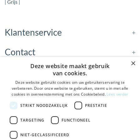
| Grijs |
Klantenservice
Contact
×
Deze website maakt gebruik
Openingstijden
van cookies.
Deze website gebruikt cookies om uw gebruikerservaring te
verbeteren. Door onze website te gebruiken, stemt u in met alle
Nieuwsbrief
cookies in overeenstemming met ons Cookiebeleid.
Lees verder
De Welzijnwinkel in je
STRIKT NOODZAKELIJK
PRESTATIE
Verstuur
inbox
Geen spam, geen verkooppraatjes — gewoon fijne
TARGETING
FUNCTIONEEL
updates over hulpmiddelen die echt iets toevoegen.
NIET-GECLASSIFICEERD
Bezoek de winkel in Sneek
, Bolswarderbaan 3C