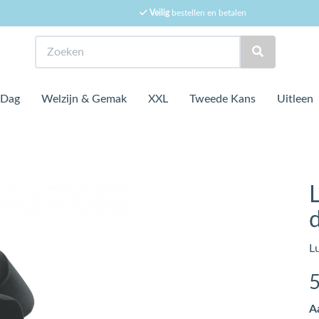
Veilig
bestellen en betalen
Zoeken
 Dag
Welzijn & Gemak
XXL
Tweede Kans
Uitleen
L
A