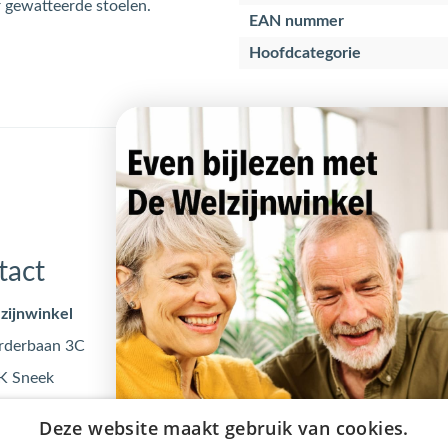
 gewatteerde stoelen.
EAN nummer
Hoofdcategorie
tact
Openingstijden
zijnwinkel
Maandag
09:00 - 17
rderbaan 3C
Dinsdag
09:00 - 17
K Sneek
Woensdag
09:00 - 17
@dewelzijnwinkel.nl
Donderdag
09:00 - 17
Deze website maakt gebruik van cookies.
 - 240 240