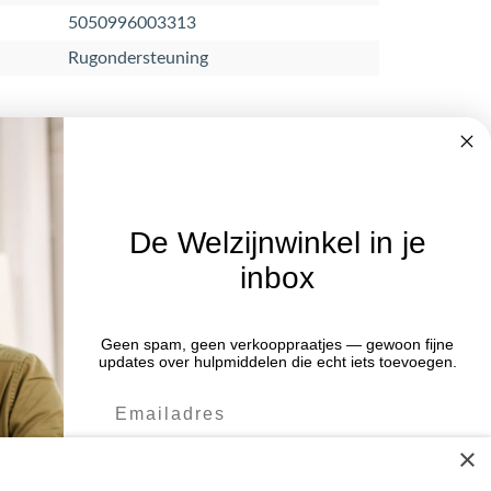
5050996003313
Rugondersteuning
De Welzijnwinkel in je
inbox
Nieuwsbrief
Blijf op de hoogte van acties en het
Geen spam, geen verkooppraatjes — gewoon fijne
:00 uur
updates over hulpmiddelen die echt iets toevoegen.
laatste nieuws door je aan te melden
:00 uur
voor de nieuwsbrief.
:00 uur
×
:00 uur
Verstuur