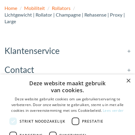
Home
/
Mobiliteit
/
Rollators
/
Lichtgewicht | Rollator | Champagne | Rehasense | Proxy |
Large
Klantenservice
Contact
×
Deze website maakt gebruik
Openingstijden
van cookies.
Deze website gebruikt cookies om uw gebruikerservaring te
verbeteren. Door onze website te gebruiken, stemt u in met alle
Nieuwsbrief
cookies in overeenstemming met ons Cookiebeleid.
Lees verder
De Welzijnwinkel in je
STRIKT NOODZAKELIJK
PRESTATIE
Verstuur
inbox
Geen spam, geen verkooppraatjes — gewoon fijne