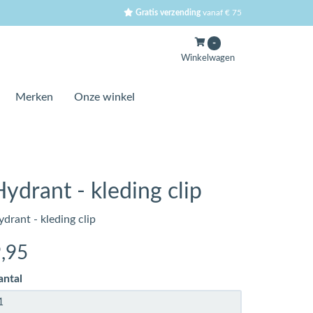
Gratis verzending
vanaf € 75
-
Winkelwagen
Merken
Onze winkel
ydrant - kleding clip
drant - kleding clip
9
,95
antal