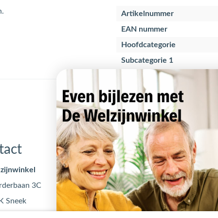
n.
Artikelnummer
EAN nummer
Hoofdcategorie
Subcategorie 1
tact
Openingstijden
zijnwinkel
Maandag
09:00 - 17
rderbaan 3C
Dinsdag
09:00 - 17
K Sneek
Woensdag
09:00 - 17
@dewelzijnwinkel.nl