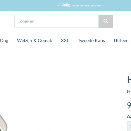
Veilig
bestellen en betalen
Zoeken
 Dag
Welzijn & Gemak
XXL
Tweede Kans
Uitleen
H
Hy
A