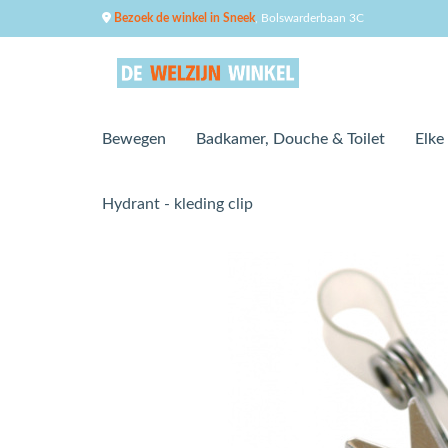
Bezoek de winkel in Sneek
, Bolswarderbaan 3C
Bewegen
Badkamer, Douche & Toilet
Elke
Hydrant - kleding clip