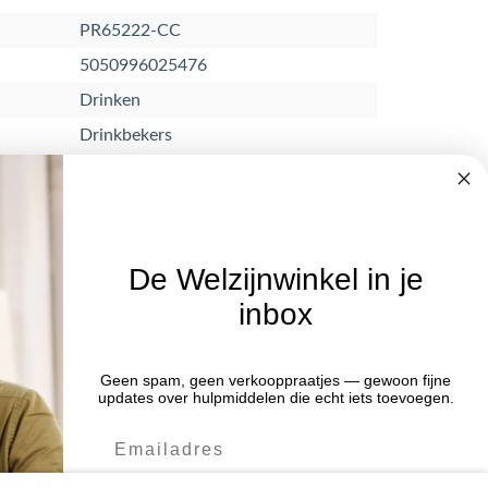
PR65222-CC
5050996025476
Drinken
Drinkbekers
De Welzijnwinkel in je
inbox
Nieuwsbrief
Geen spam, geen verkooppraatjes — gewoon fijne
Blijf op de hoogte van acties en het
:00 uur
updates over hulpmiddelen die echt iets toevoegen.
laatste nieuws door je aan te melden
:00 uur
voor de nieuwsbrief.
:00 uur