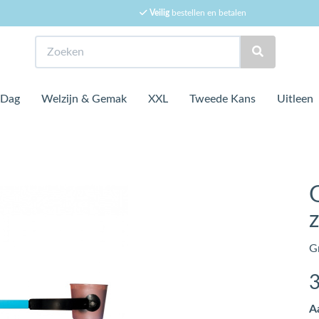
Veilig
bestellen en betalen
Zoeken
 Dag
Welzijn & Gemak
XXL
Tweede Kans
Uitleen
G
A