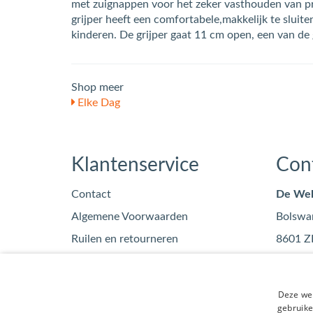
met zuignappen voor het zeker vasthouden van p
grijper heeft een comfortabele,makkelijk te sluite
kinderen. De grijper gaat 11 cm open, een van de 
Shop meer
Elke Dag
Klantenservice
Con
Contact
De Wel
Algemene Voorwaarden
Bolswa
Ruilen en retourneren
8601 Z
Privacy
info
Blog
0515
Deze web
KvK: 7
gebruike