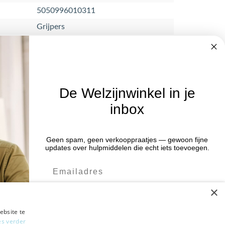
5050996010311
Grijpers
De Welzijnwinkel in je
inbox
Nieuwsbrief
Blijf op de hoogte van acties en het
Geen spam, geen verkooppraatjes — gewoon fijne
:00 uur
updates over hulpmiddelen die echt iets toevoegen.
laatste nieuws door je aan te melden
:00 uur
voor de nieuwsbrief.
:00 uur
×
:00 uur
Verstuur
:00 uur
ebsite te
es verder
Ja leuk! Schrijf me in