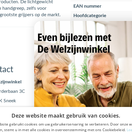
roducten. De lichtgewicht
EAN nummer
n handgreep, zelfs voor
grootste grijpers op de markt.
Hoofdcategorie
tact
Openingstijden
zijnwinkel
Maandag
09:00 - 17
rderbaan 3C
Dinsdag
09:00 - 17
K Sneek
Woensdag
09:00 - 17
@dewelzijnwinkel.nl
Donderdag
09:00 - 17
Deze website maakt gebruik van cookies.
 - 240 240
Vrijdag
09:00 - 17
site gebruikt cookies om uw gebruikerservaring te verbeteren. Door onze w
0553122
n, stemt u in met alle cookies in overeenstemming met ons Cookiebeleid.
Le