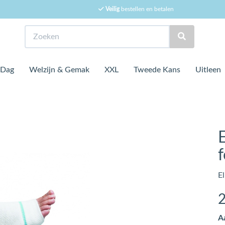
Veilig
bestellen en betalen
Zoeken
 Dag
Welzijn & Gemak
XXL
Tweede Kans
Uitleen
E
A