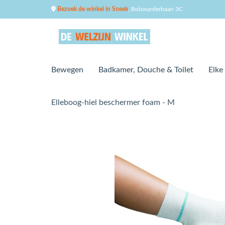
Bezoek de winkel in Sneek
, Bolswarderbaan 3C
Bewegen
Badkamer, Douche & Toilet
Elke
Elleboog-hiel beschermer foam - M