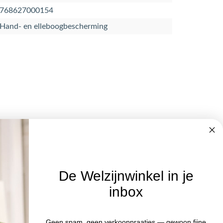
768627000154
Hand- en elleboogbescherming
De Welzijnwinkel in je
inbox
Nieuwsbrief
Blijf op de hoogte van acties en het
Geen spam, geen verkooppraatjes — gewoon fijne
:00 uur