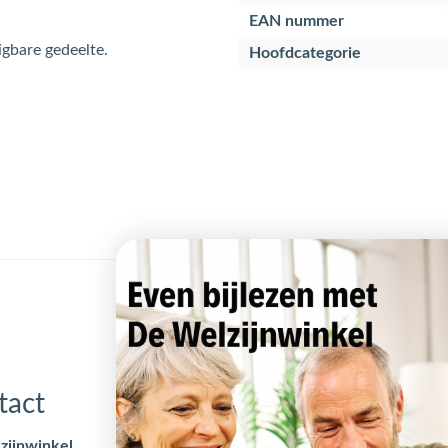
EAN nummer
igbare gedeelte.
Hoofdcategorie
tact
Openingstijden
zijnwinkel
Maandag
09:00 - 17